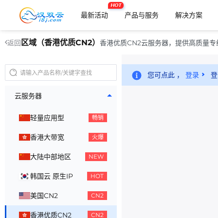
HOT
最新活动
产品与服务
解决方案
区域（香港优质CN2）
香港优质CN2云服务器，提供高质量
返回
您可点此 ，
登录
登
云服务器
轻量应用型
畅销
香港大带宽
火爆
大陆中部地区
NEW
韩国云 原生IP
HOT
美国CN2
CN2
香港优质CN2
CN2